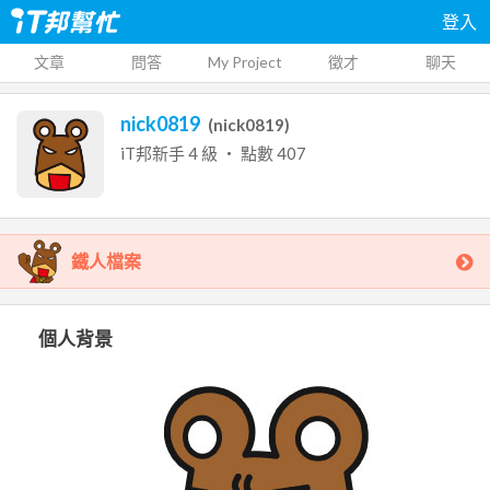
登入
文章
問答
My Project
徵才
聊天
nick0819
(
nick0819
)
iT邦新手
4
級 ‧ 點數
407
鐵人檔案
個人背景