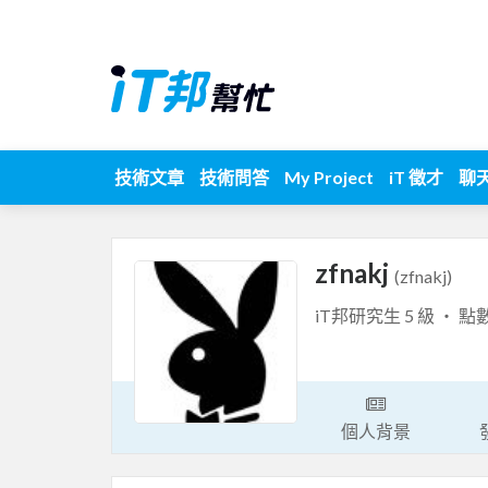
技術文章
技術問答
My Project
iT 徵才
聊
zfnakj
(zfnakj)
iT邦研究生 5 級 ‧ 點
個人背景