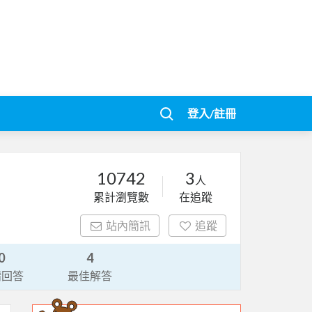
登入/註冊
10742
3
人
累計瀏覽數
在追蹤
站內簡訊
追蹤
0
4
請回答
最佳解答