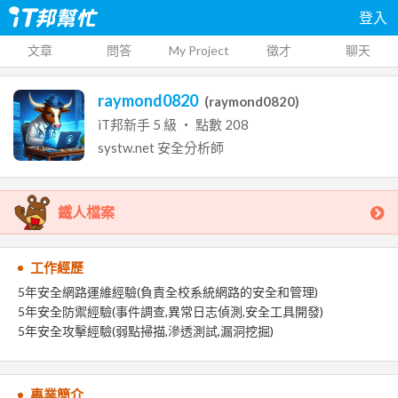
登入
文章
問答
My Project
徵才
聊天
raymond0820
(
raymond0820
)
iT邦新手
5
級 ‧ 點數
208
systw.net
安全分析師
鐵人檔案
工作經歷
5年安全網路運維經驗(負責全校系統網路的安全和管理)
5年安全防禦經驗(事件調查,異常日志偵測,安全工具開發)
5年安全攻擊經驗(弱點掃描,滲透測試,漏洞挖掘)
專業簡介