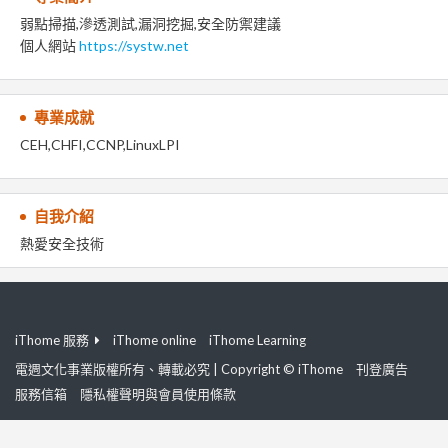
弱點掃描,滲透測試,漏洞挖掘,安全防禦建議
個人網站
https://systw.net
專業成就
CEH,CHFI,CCNP,LinuxLPI
自我介紹
熱愛安全技術
iThome 服務
iThome online
iThome Learning
電週文化事業版權所有、轉載必究 | Copyright © iThome
刊登廣告
服務信箱
隱私權聲明與會員使用條款