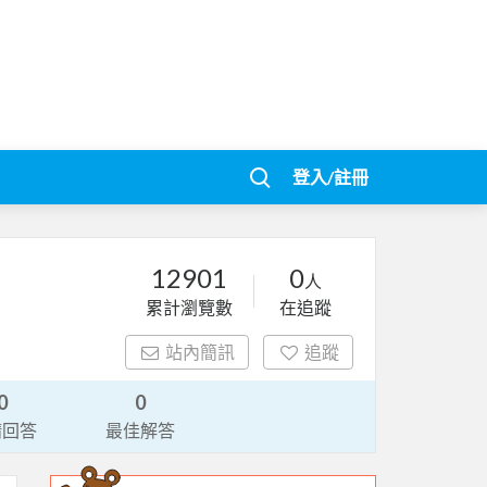
登入/註冊
12901
0
人
累計瀏覽數
在追蹤
站內簡訊
追蹤
0
0
請回答
最佳解答