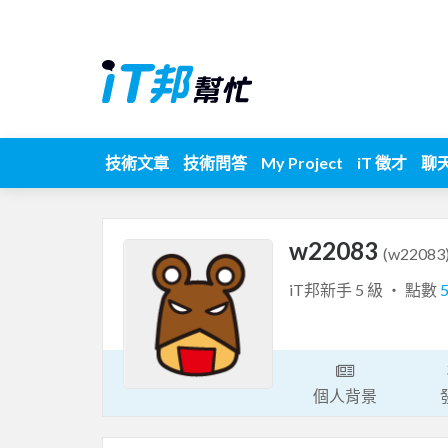
技術文章
技術問答
My Project
iT 徵才
聊
w22083
(w22083
iT邦新手 5 級 ‧ 點數
個人背景