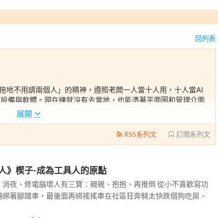
回列表
地拖地不用請兩個人」的精神，遵照老闆一人當十人用，十人當AI
訊設備與軟體。現在練就沒有去當地，也能憑著平面圖和管理介面
。
展開
人，經過30天才醒來。因為過程太有趣，用30天的時間記錄夢裡
RSS系列文
訂閱系列文
如有雷同，都是夢境。
E超融合架構、郵件伺服器管理、資訊安全、電腦組裝都會一點點，請各位先進
人》楔子-成為工具人的原點
、消夜、修電腦壞人有三寶：親親、抱抱、再推倒 從小不喜歡寫功
繩綁著腳踏車，最後面再綁搖搖車在社區狂奔騎太快跌個狗吃屎、