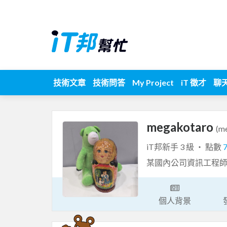
技術文章
技術問答
My Project
iT 徵才
聊
megakotaro
(m
iT邦新手 3 級 ‧ 點數
某國內公司資訊工程師
個人背景