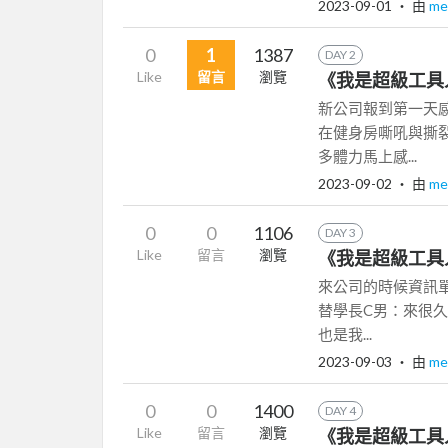
2023-09-01
‧ 由
me
0
1
1387
DAY 2
Like
留言
瀏覽
《我是超級工具
新公司報到第一天
在健身房嘶吼與撕
多體力馬上感...
2023-09-02
‧ 由
me
0
0
1106
DAY 3
Like
留言
瀏覽
《我是超級工具
來公司的時候資訊
替學長C男：來很久
也是我...
2023-09-03
‧ 由
me
0
0
1400
DAY 4
Like
留言
瀏覽
《我是超級工具