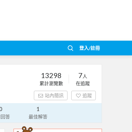
登入/註冊
13298
7
人
累計瀏覽數
在追蹤
站內簡訊
追蹤
0
1
請回答
最佳解答