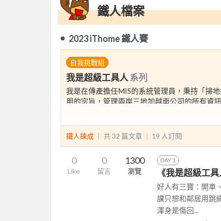
鐵人檔案
2023 iThome 鐵人賽
自我挑戰組
我是超級工具人
系列
我是在傳產擔任MIS的系統管理員，秉持「掃
用的宗旨，管理兩岸三地加越南公司的所有資
知道哪條線要怎麼接，用意念規劃機房與設備
有一天走在路上跌倒，夢到自己化身為超級工具
鐵人鍊成 ｜
共 32 篇文章 ｜
19
人訂閱
30件難忘的有趣事物。經驗分享，搏君一笑；
0
0
1300
DAY 1
Fortinet、Vmware vSphere、HP
Like
留言
瀏覽
《我是超級工具
多多指教。
好人有三寶：開車
課只想和鄰居用跳
渾身是傷回...