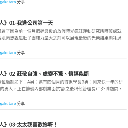
gakotaro
分享
人》01-我進公司第一天
感冒了因為前一個月把握最後的放假時光瘋狂運動研究所時沒課就
裂肌肉想說趁肚子團結力量大之前可以展現最後的光榮結果消耗過
gakotaro
分享
人》02-莊敬自強、處變不驚、慎謀能斷
單位編制如下：A男：還有四個月的待退學長B男：剛來快一年的研
的男人，正在籌備內部創業面試官(之後稱他管理長)：外聘顧問，
gakotaro
分享
人》03-太太我喜歡妳呀！