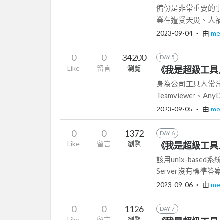
備份是非常重要的事
業在遭受天災、人禍
2023-09-04
‧ 由
me
0
0
34200
DAY 5
Like
留言
瀏覽
《我是超級工具人
身為公司工具人常
Teamviewer、
2023-09-05
‧ 由
me
0
0
1372
DAY 6
Like
留言
瀏覽
《我是超級工具
該用unix-based系統
Server沒有標準答案
2023-09-06
‧ 由
me
0
0
1126
DAY 7
Like
留言
瀏覽