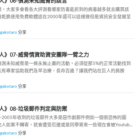
人》06-偵測未知威脅的謊言
壞，大家多會看各大評測看哪家防毒能抓到的病毒越多就去購買該
乾脆使用免費軟體這在2000年還可以這樣做但是資訊安全發展至
gakotaro
分享
人》07-威脅情資助資安團隊一臂之力
偵測未知威脅是一條永無止盡的活動，必須從那5%的正常活動找到
能有專家協助我們及早治療，長命百歲？讓我們站在巨人的肩膀
gakotaro
分享
人》08-垃圾郵件判定與防禦
2~2005年收到的垃圾郵件大多是惡作劇郵件例如一個很恐怖的圖
人如果不轉寄，就會遭受厄運或是同學寄來一些現在會被Youtub...
gakotaro
分享