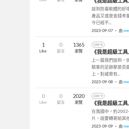
《我是超級工具
談到防毒軟體的好
產品又或是金錢考量
今已經不...
2023-09-07
‧ 由
me
1
0
1365
DAY 8
Like
留言
瀏覽
《我是超級工具
上一篇我們說到，
駭客的足跡那是否
上，對威脅有...
2023-09-08
‧ 由
me
0
0
2020
DAY 9
Like
留言
瀏覽
《我是超級工具
在我國中，約200
片，說要轉寄給其他
2023-09-09
‧ 由
me