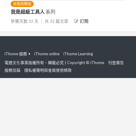
自我挑戰組
我是超級工具人
系列
參賽天數
32
天
｜
共
32
篇文章
訂閱
iThome 服務
iThome online
iThome Learning
電週文化事業版權所有、轉載必究 | Copyright © iThome
刊登廣告
服務信箱
隱私權聲明與會員使用條款