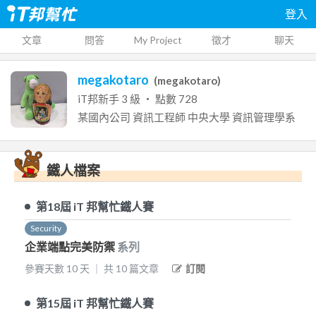
登入
文章
問答
My Project
徵才
聊天
megakotaro
(
megakotaro
)
iT邦新手
3
級 ‧ 點數
728
某國內公司
資訊工程師
中央大學
資訊管理學系
鐵人檔案
第18屆
iT 邦幫忙鐵人賽
Security
企業端點完美防禦
系列
參賽天數
10
天
｜
共
10
篇文章
訂閱
第15屆
iT 邦幫忙鐵人賽