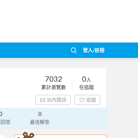
登入/註冊
7032
0
人
累計瀏覽數
在追蹤
站內簡訊
追蹤
0
0
請回答
最佳解答