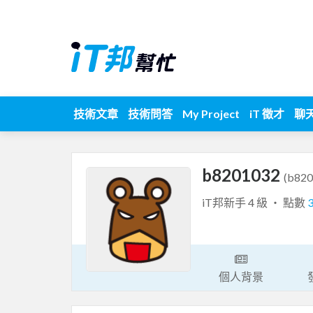
技術文章
技術問答
My Project
iT 徵才
聊
b8201032
(b820
iT邦新手 4 級 ‧ 點數
個人背景