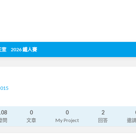
天室
2026 鐵人賽
1015
108
0
0
2
發問
文章
My Project
回答
邀