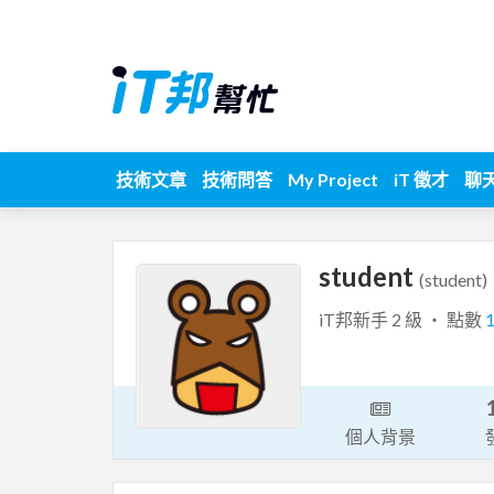
技術文章
技術問答
My Project
iT 徵才
聊
student
(student)
iT邦新手 2 級 ‧ 點數
個人背景