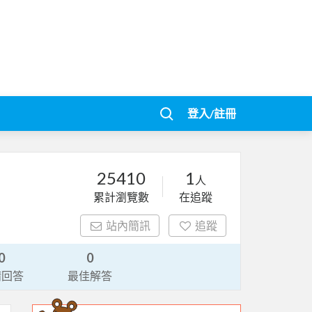
登入/註冊
25410
1
人
累計瀏覽數
在追蹤
站內簡訊
追蹤
0
0
請回答
最佳解答