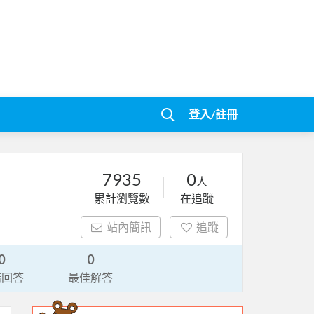
登入/註冊
7935
0
人
累計瀏覽數
在追蹤
站內簡訊
追蹤
0
0
請回答
最佳解答