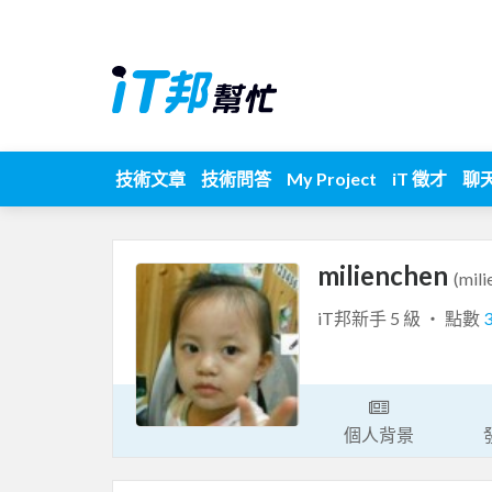
技術文章
技術問答
My Project
iT 徵才
聊
milienchen
(mili
iT邦新手 5 級 ‧ 點數
個人背景