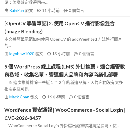
尾：怎麼確定救得回來...
由
RainPan
發文
11 小時前
0
個留言
[OpenCV 學習筆記] 2. 使用 OpenCV 進行影像混合
(Image Blending)
本文將簡單示範如何使用 OpenCV 的 addWeighted 方法進行圖片
的...
由
logohow1020
發文
13 小時前
0
個留言
5 個 WordPress 線上課程 (LMS) 外掛推薦，適合經營教
育私域、收集名單、營運個人品牌和內容商業化部署
📝 這次推薦排除一些近 1 至 2 年的新進品牌，因為它們沒有太多
相關數據可供...
由
Mack Chan
發文
16 小時前
0
個留言
Wordfence 資安通報 | WooCommerce - Social Login |
CVE-2026-8457
WooCommerce Social Login 外掛爆出嚴重驗證繞過漏洞，使...