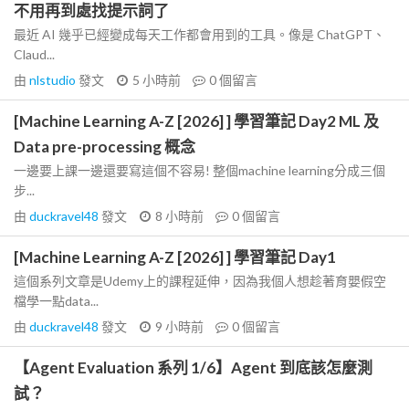
不用再到處找提示詞了
最近 AI 幾乎已經變成每天工作都會用到的工具。像是 ChatGPT、
Claud...
由
nlstudio
發文
5 小時前
0
個留言
[Machine Learning A-Z [2026] ] 學習筆記 Day2 ML 及
Data pre-processing 概念
一邊要上課一邊還要寫這個不容易! 整個machine learning分成三個
步...
由
duckravel48
發文
8 小時前
0
個留言
[Machine Learning A-Z [2026] ] 學習筆記 Day1
這個系列文章是Udemy上的課程延伸，因為我個人想趁著育嬰假空
檔學一點data...
由
duckravel48
發文
9 小時前
0
個留言
【Agent Evaluation 系列 1/6】Agent 到底該怎麼測
試？