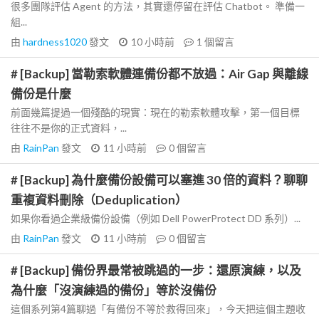
很多團隊評估 Agent 的方法，其實還停留在評估 Chatbot。 準備一
組...
由
hardness1020
發文
10 小時前
1
個留言
# [Backup] 當勒索軟體連備份都不放過：Air Gap 與離線
備份是什麼
前面幾篇提過一個殘酷的現實：現在的勒索軟體攻擊，第一個目標
往往不是你的正式資料，...
由
RainPan
發文
11 小時前
0
個留言
# [Backup] 為什麼備份設備可以塞進 30 倍的資料？聊聊
重複資料刪除（Deduplication）
如果你看過企業級備份設備（例如 Dell PowerProtect DD 系列）...
由
RainPan
發文
11 小時前
0
個留言
# [Backup] 備份界最常被跳過的一步：還原演練，以及
為什麼「沒演練過的備份」等於沒備份
這個系列第4篇聊過「有備份不等於救得回來」，今天把這個主題收