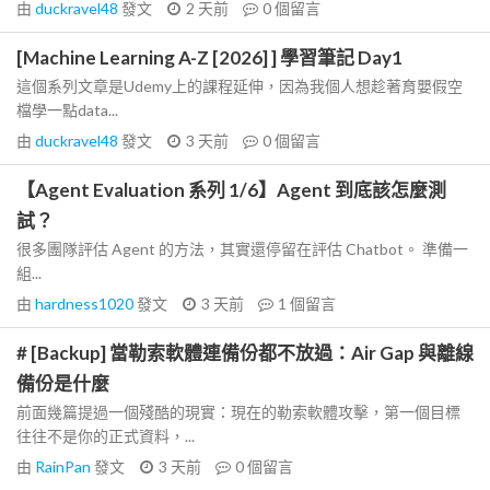
由
duckravel48
發文
2 天前
0
個留言
[Machine Learning A-Z [2026] ] 學習筆記 Day1
這個系列文章是Udemy上的課程延伸，因為我個人想趁著育嬰假空
檔學一點data...
由
duckravel48
發文
3 天前
0
個留言
【Agent Evaluation 系列 1/6】Agent 到底該怎麼測
試？
很多團隊評估 Agent 的方法，其實還停留在評估 Chatbot。 準備一
組...
由
hardness1020
發文
3 天前
1
個留言
# [Backup] 當勒索軟體連備份都不放過：Air Gap 與離線
備份是什麼
前面幾篇提過一個殘酷的現實：現在的勒索軟體攻擊，第一個目標
往往不是你的正式資料，...
由
RainPan
發文
3 天前
0
個留言