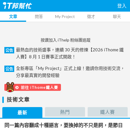
登入
文章
問答
My Project
徵才
聊天
按讚加入 iThelp 粉絲團追蹤
最熱血的技術盛事，連續 30 天的修煉【2026 iThome 鐵
公告
人賽】8 月 1 日賽事正式開啟！
全新專區「My Project」正式上線！邀請你用技術交流，
公告
分享最真實的開發經驗
前往 iThome鐵人賽
技術文章
熱門
鐵人賽
最新
同一篇內容翻成十種語言，要換掉的不只是詞，是節日