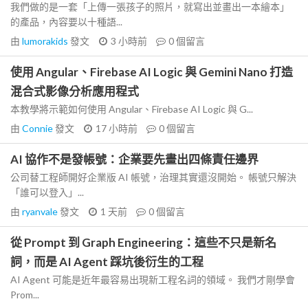
我們做的是一套「上傳一張孩子的照片，就寫出並畫出一本繪本」
的產品，內容要以十種語...
由
lumorakids
發文
3 小時前
0
個留言
使用 Angular、Firebase AI Logic 與 Gemini Nano 打造
混合式影像分析應用程式
本教學將示範如何使用 Angular、Firebase AI Logic 與 G...
由
Connie
發文
17 小時前
0
個留言
AI 協作不是發帳號：企業要先畫出四條責任邊界
公司替工程師開好企業版 AI 帳號，治理其實還沒開始。 帳號只解決
「誰可以登入」...
由
ryanvale
發文
1 天前
0
個留言
從 Prompt 到 Graph Engineering：這些不只是新名
詞，而是 AI Agent 踩坑後衍生的工程
AI Agent 可能是近年最容易出現新工程名詞的領域。 我們才剛學會
Prom...