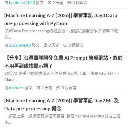
由
hardness1020
發文
2 天前
0
個留言
[Machine Learning A-Z [2026] ] 學習筆記 Day3 Data
pre-processing with Python
了解Data Pre-processing的概念後，接著就是要實作了 資料下載
的...
由
duckravel48
發文
2 天前
0
個留言
【分享】台灣團隊開發 免費 AI Prompt 管理網站，終於
不用再到處找提示詞了
最近 AI 幾乎已經變成每天工作都會用到的工具。像是 ChatGPT、
Claud...
由
nlstudio
發文
2 天前
0
個留言
[Machine Learning A-Z [2026] ] 學習筆記 Day2 ML 及
Data pre-processing 概念
一邊要上課一邊還要寫這個不容易! 整個machine learning分成三個
步...