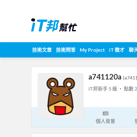
技術文章
技術問答
My Project
iT 徵才
聊
a741120a
(a741
iT邦新手 5 級 ‧ 點數
個人背景