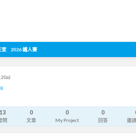
天室
2026 鐵人賽
120a)
28
13
0
0
0
發問
文章
My Project
回答
邀