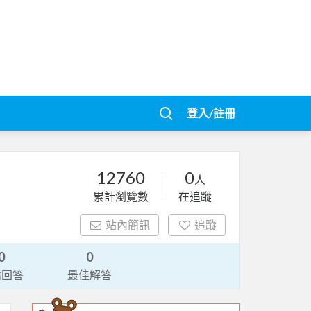
登入/註冊
12760
0
人
累計瀏覽數
在追蹤
站內簡訊
追蹤
0
0
請回答
最佳解答