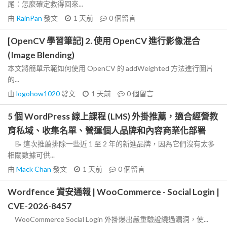
尾：怎麼確定救得回來...
由
RainPan
發文
1 天前
0
個留言
[OpenCV 學習筆記] 2. 使用 OpenCV 進行影像混合
(Image Blending)
本文將簡單示範如何使用 OpenCV 的 addWeighted 方法進行圖片
的...
由
logohow1020
發文
1 天前
0
個留言
5 個 WordPress 線上課程 (LMS) 外掛推薦，適合經營教
育私域、收集名單、營運個人品牌和內容商業化部署
📝 這次推薦排除一些近 1 至 2 年的新進品牌，因為它們沒有太多
相關數據可供...
由
Mack Chan
發文
1 天前
0
個留言
Wordfence 資安通報 | WooCommerce - Social Login |
CVE-2026-8457
WooCommerce Social Login 外掛爆出嚴重驗證繞過漏洞，使...