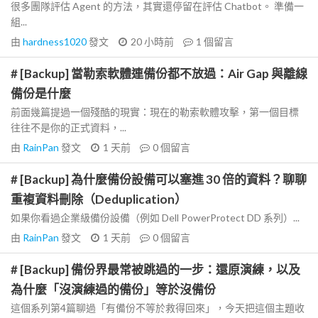
很多團隊評估 Agent 的方法，其實還停留在評估 Chatbot。 準備一
組...
由
hardness1020
發文
20 小時前
1
個留言
# [Backup] 當勒索軟體連備份都不放過：Air Gap 與離線
備份是什麼
前面幾篇提過一個殘酷的現實：現在的勒索軟體攻擊，第一個目標
往往不是你的正式資料，...
由
RainPan
發文
1 天前
0
個留言
# [Backup] 為什麼備份設備可以塞進 30 倍的資料？聊聊
重複資料刪除（Deduplication）
如果你看過企業級備份設備（例如 Dell PowerProtect DD 系列）...
由
RainPan
發文
1 天前
0
個留言
# [Backup] 備份界最常被跳過的一步：還原演練，以及
為什麼「沒演練過的備份」等於沒備份
這個系列第4篇聊過「有備份不等於救得回來」，今天把這個主題收