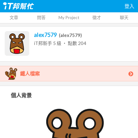
登入
文章
問答
My Project
徵才
聊天
alex7579
(
alex7579
)
iT邦新手
5
級 ‧ 點數
204
鐵人檔案
個人背景