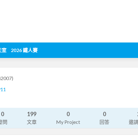
天室
2026 鐵人賽
ai2007)
911
0
199
0
0
發問
文章
My Project
回答
邀