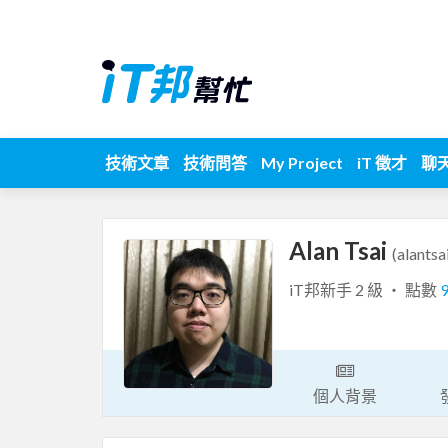
技術文章
技術問答
My Project
iT 徵才
聊
Alan Tsai
(alants
iT邦新手 2 級 ‧ 點數
個人背景