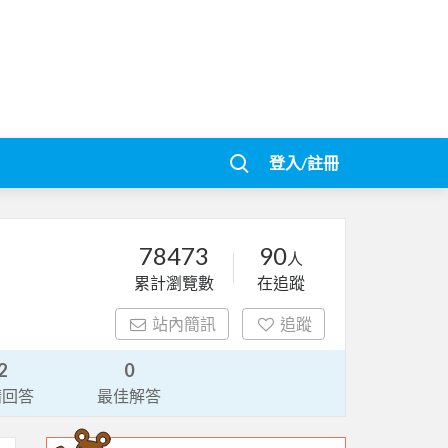
登入/註冊
78473
90
人
累計瀏覽數
在追蹤
站內簡訊
追蹤
2
0
請回答
最佳解答