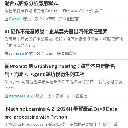
混合式影像分析應用程式
本教學將示範如何使用 Angular、Firebase AI Logic 與 G...
由
Connie
發文
9 小時前
0
個留言
AI 協作不是發帳號：企業要先畫出四條責任邊界
公司替工程師開好企業版 AI 帳號，治理其實還沒開始。 帳號只解決
「誰可以登入」...
由
ryanvale
發文
1 天前
0
個留言
從 Prompt 到 Graph Engineering：這些不只是新名
詞，而是 AI Agent 踩坑後衍生的工程
AI Agent 可能是近年最容易出現新工程名詞的領域。 我們才剛學會
Prom...
由
hardness1020
發文
1 天前
0
個留言
[Machine Learning A-Z [2026] ] 學習筆記 Day3 Data
pre-processing with Python
了解Data Pre-processing的概念後，接著就是要實作了 資料下載