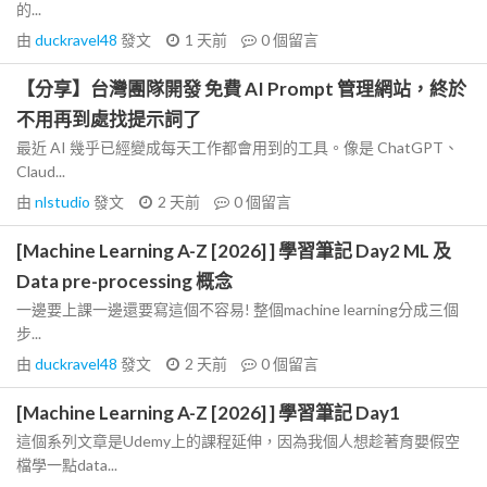
的...
由
duckravel48
發文
1 天前
0
個留言
【分享】台灣團隊開發 免費 AI Prompt 管理網站，終於
不用再到處找提示詞了
最近 AI 幾乎已經變成每天工作都會用到的工具。像是 ChatGPT、
Claud...
由
nlstudio
發文
2 天前
0
個留言
[Machine Learning A-Z [2026] ] 學習筆記 Day2 ML 及
Data pre-processing 概念
一邊要上課一邊還要寫這個不容易! 整個machine learning分成三個
步...
由
duckravel48
發文
2 天前
0
個留言
[Machine Learning A-Z [2026] ] 學習筆記 Day1
這個系列文章是Udemy上的課程延伸，因為我個人想趁著育嬰假空
檔學一點data...