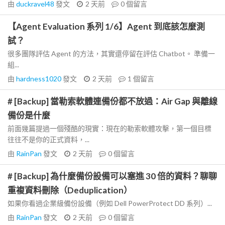
由
duckravel48
發文
2 天前
0
個留言
【Agent Evaluation 系列 1/6】Agent 到底該怎麼測
試？
很多團隊評估 Agent 的方法，其實還停留在評估 Chatbot。 準備一
組...
由
hardness1020
發文
2 天前
1
個留言
# [Backup] 當勒索軟體連備份都不放過：Air Gap 與離線
備份是什麼
前面幾篇提過一個殘酷的現實：現在的勒索軟體攻擊，第一個目標
往往不是你的正式資料，...
由
RainPan
發文
2 天前
0
個留言
# [Backup] 為什麼備份設備可以塞進 30 倍的資料？聊聊
重複資料刪除（Deduplication）
如果你看過企業級備份設備（例如 Dell PowerProtect DD 系列）...
由
RainPan
發文
2 天前
0
個留言