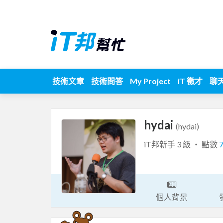
技術文章
技術問答
My Project
iT 徵才
聊
hydai
(hydai)
iT邦新手 3 級 ‧ 點數
個人背景