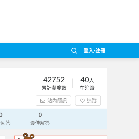
登入/註冊
42752
40
人
累計瀏覽數
在追蹤
站內簡訊
追蹤
0
0
請回答
最佳解答