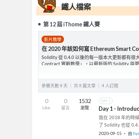
鐵人檔案
第 12 屆 iThome 鐵人賽
影片教學
在 2020 年該如何寫 Ethereum Smart Co
Solidity 從 0.4.0 以後的每一版本大更新都有很大的 
Contract 實戰教學」，以最新版的 Solid
本次預計要準備的章節有：
參賽天數 8 天 ｜
共 8 篇文章 ｜
4
人訂閱
- 簡介
- 開發環境設置
0
0
1532
DAY 1
- Solidity 基礎語法
Like
留言
瀏覽
Day 1 - Introdu
- Solidity 語法
- 各種 Smart Contract 解說
我在 2018 年的時
了 Solidity 也從 0.
2020-09-15
‧ 由
hy