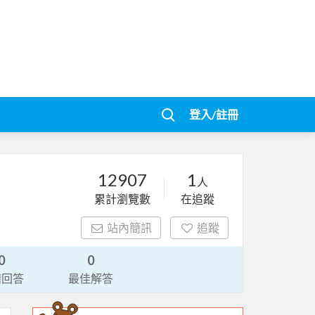
登入/註冊
12907
1
人
累計瀏覽數
在追蹤
站內簡訊
追蹤
0
0
請回答
最佳解答