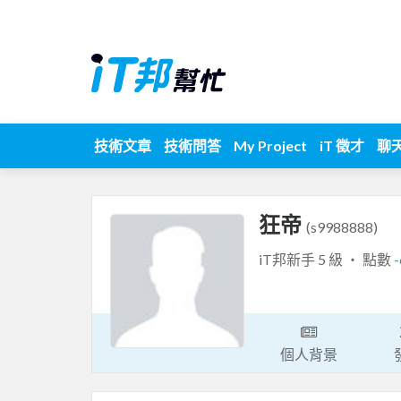
技術文章
技術問答
My Project
iT 徵才
聊
狂帝
(s9988888)
iT邦新手 5 級 ‧ 點數
-
個人背景