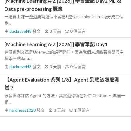
[Machine Learning A-Z [2026] ] 學習筆記 Day2 ML 及
Data pre-processing 概念
一邊要上課一邊還要寫這個不容易! 整個machine learning分成三個
步...
由
duckravel48
發文
3 天前
0
個留言
[Machine Learning A-Z [2026] ] 學習筆記 Day1
這個系列文章是Udemy上的課程延伸，因為我個人想趁著育嬰假空
檔學一點data...
由
duckravel48
發文
3 天前
0
個留言
【Agent Evaluation 系列 1/6】Agent 到底該怎麼測
試？
很多團隊評估 Agent 的方法，其實還停留在評估 Chatbot。 準備一
組...
由
hardness1020
發文
3 天前
1
個留言