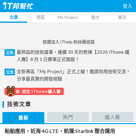
登入
文章
問答
My Project
徵才
聊天
按讚加入 iThelp 粉絲團追蹤
最熱血的技術盛事，連續 30 天的修煉【2026 iThome 鐵
公告
人賽】8 月 1 日賽事正式開啟！
全新專區「My Project」正式上線！邀請你用技術交流，
公告
分享最真實的開發經驗
前往 iThome鐵人賽
技術文章
熱門
鐵人賽
最新
船舶應用，近海 4G LTE，航運 Starlink 整合運用