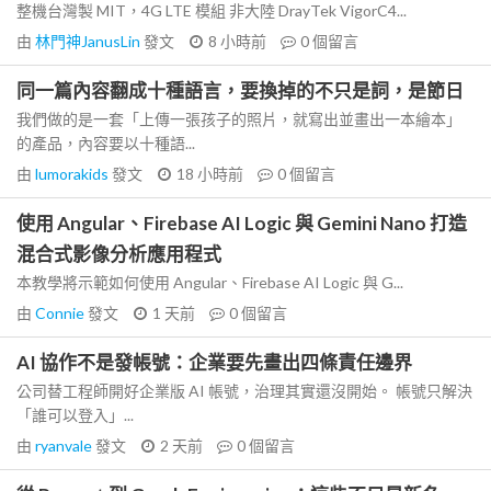
整機台灣製 MIT，4G LTE 模組 非大陸 DrayTek VigorC4...
由
林門神JanusLin
發文
8 小時前
0
個留言
同一篇內容翻成十種語言，要換掉的不只是詞，是節日
我們做的是一套「上傳一張孩子的照片，就寫出並畫出一本繪本」
的產品，內容要以十種語...
由
lumorakids
發文
18 小時前
0
個留言
使用 Angular、Firebase AI Logic 與 Gemini Nano 打造
混合式影像分析應用程式
本教學將示範如何使用 Angular、Firebase AI Logic 與 G...
由
Connie
發文
1 天前
0
個留言
AI 協作不是發帳號：企業要先畫出四條責任邊界
公司替工程師開好企業版 AI 帳號，治理其實還沒開始。 帳號只解決
「誰可以登入」...
由
ryanvale
發文
2 天前
0
個留言