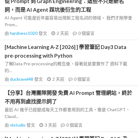
從 Prompt 到 Graph Engineering：這些不只是新名
詞，而是 AI Agent 踩坑後衍生的工程
AI Agent 可能是近年最容易出現新工程名詞的領域。 我們才剛學會
Prom...
由
hardness1020
發文
2 天前
0
個留言
[Machine Learning A-Z [2026] ] 學習筆記 Day3 Data
pre-processing with Python
了解Data Pre-processing的概念後，接著就是要實作了 資料下載
的...
由
duckravel48
發文
2 天前
0
個留言
【分享】台灣團隊開發 免費 AI Prompt 管理網站，終於
不用再到處找提示詞了
最近 AI 幾乎已經變成每天工作都會用到的工具。像是 ChatGPT、
Claud...
由
nlstudio
發文
3 天前
0
個留言