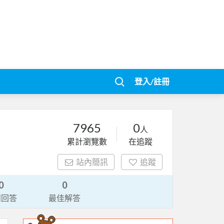
登入/註冊
7965
0
人
累計瀏覽數
在追蹤
站內簡訊
追蹤
0
0
請回答
最佳解答