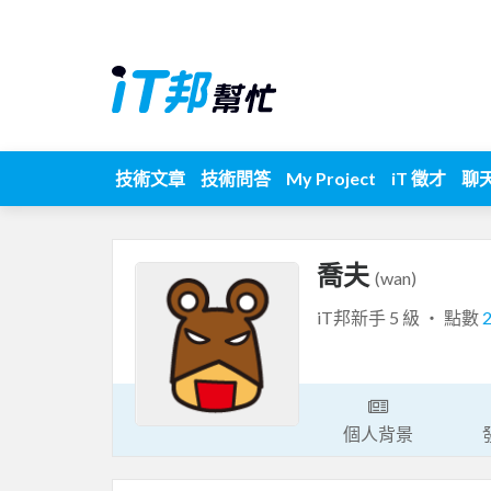
技術文章
技術問答
My Project
iT 徵才
聊
喬夫
(wan)
iT邦新手 5 級 ‧ 點數
個人背景