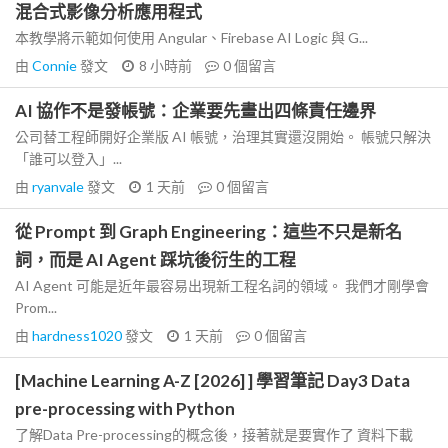
混合式影像分析應用程式
本教學將示範如何使用 Angular、Firebase AI Logic 與 G...
由
Connie
發文
8 小時前
0
個留言
AI 協作不是發帳號：企業要先畫出四條責任邊界
公司替工程師開好企業版 AI 帳號，治理其實還沒開始。 帳號只解決
「誰可以登入」...
由
ryanvale
發文
1 天前
0
個留言
從 Prompt 到 Graph Engineering：這些不只是新名
詞，而是 AI Agent 踩坑後衍生的工程
AI Agent 可能是近年最容易出現新工程名詞的領域。 我們才剛學會
Prom...
由
hardness1020
發文
1 天前
0
個留言
[Machine Learning A-Z [2026] ] 學習筆記 Day3 Data
pre-processing with Python
了解Data Pre-processing的概念後，接著就是要實作了 資料下載