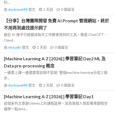
的...
由
duckravel48
發文
1 天前
0
個留言
【分享】台灣團隊開發 免費 AI Prompt 管理網站，終於
不用再到處找提示詞了
最近 AI 幾乎已經變成每天工作都會用到的工具。像是 ChatGPT、
Claud...
由
nlstudio
發文
2 天前
0
個留言
[Machine Learning A-Z [2026] ] 學習筆記 Day2 ML 及
Data pre-processing 概念
一邊要上課一邊還要寫這個不容易! 整個machine learning分成三個
步...
由
duckravel48
發文
2 天前
0
個留言
[Machine Learning A-Z [2026] ] 學習筆記 Day1
這個系列文章是Udemy上的課程延伸，因為我個人想趁著育嬰假空
檔學一點data...