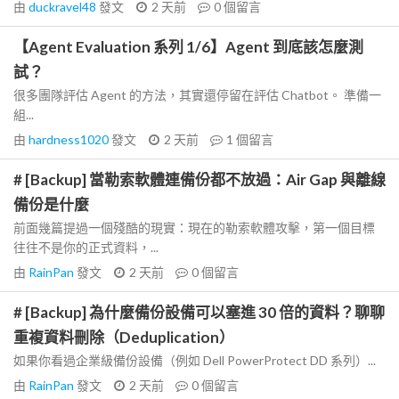
由
duckravel48
發文
2 天前
0
個留言
【Agent Evaluation 系列 1/6】Agent 到底該怎麼測
試？
很多團隊評估 Agent 的方法，其實還停留在評估 Chatbot。 準備一
組...
由
hardness1020
發文
2 天前
1
個留言
# [Backup] 當勒索軟體連備份都不放過：Air Gap 與離線
備份是什麼
前面幾篇提過一個殘酷的現實：現在的勒索軟體攻擊，第一個目標
往往不是你的正式資料，...
由
RainPan
發文
2 天前
0
個留言
# [Backup] 為什麼備份設備可以塞進 30 倍的資料？聊聊
重複資料刪除（Deduplication）
如果你看過企業級備份設備（例如 Dell PowerProtect DD 系列）...
由
RainPan
發文
2 天前
0
個留言