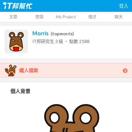
登入
文章
問答
My Project
徵才
聊天
Morris
(
topmorris
)
iT邦研究生
3
級 ‧ 點數
2188
鐵人檔案
個人背景