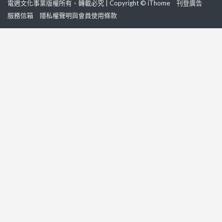
電週文化事業版權所有、轉載必究 | Copyright © iThome
刊登廣告
服務信箱
隱私權聲明與會員使用條款