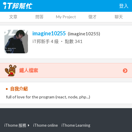
登入
文章
問答
My Project
徵才
聊天
imagine10255
(
imagine10255
)
iT邦新手
4
級 ‧ 點數
341
鐵人檔案
自我介紹
full of love for the program (react, node, php...)
iThome 服務
iThome online
iThome Learning