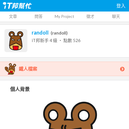
登入
文章
問答
My Project
徵才
聊天
randoll
(
randoll
)
iT邦新手
4
級 ‧ 點數
526
鐵人檔案
個人背景