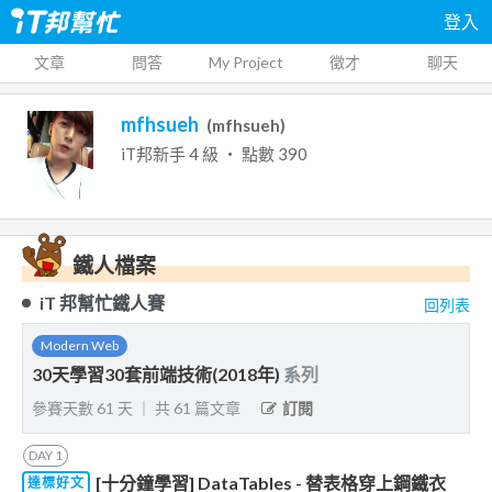
登入
文章
問答
My Project
徵才
聊天
mfhsueh
(
mfhsueh
)
iT邦新手
4
級 ‧ 點數
390
鐵人檔案
iT 邦幫忙鐵人賽
回列表
Modern Web
30天學習30套前端技術(2018年)
系列
參賽天數
61
天
｜
共
61
篇文章
訂閱
DAY
1
[十分鐘學習] DataTables - 替表格穿上鋼鐵衣
達標好文