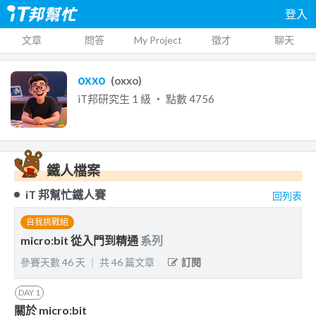
登入
文章
問答
My Project
徵才
聊天
oxxo
(
oxxo
)
iT邦研究生
1
級 ‧ 點數
4756
鐵人檔案
iT 邦幫忙鐵人賽
回列表
自我挑戰組
micro:bit 從入門到精通
系列
參賽天數
46
天
｜
共
46
篇文章
訂閱
DAY
1
關於 micro:bit