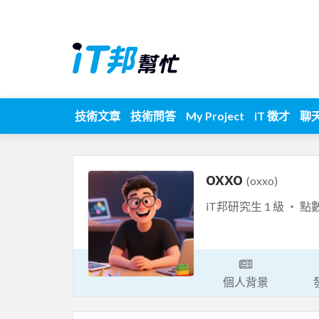
技術文章
技術問答
My Project
iT 徵才
聊
oxxo
(oxxo)
iT邦研究生 1 級 ‧ 點
個人背景