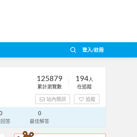
登入/註冊
125879
194
人
累計瀏覽數
在追蹤
站內簡訊
追蹤
0
0
請回答
最佳解答