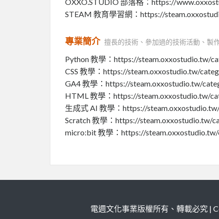
OXXO.STUDIO 部落格：https://www.oxxostu
STEAM 教育學習網：https://steam.oxxostudi
專業簡介
擅長的技術、參加過的技術活動、製
Python 教學：https://steam.oxxostudio.tw/cate
CSS 教學：https://steam.oxxostudio.tw/catego
GA4 教學：https://steam.oxxostudio.tw/categ
HTML 教學：https://steam.oxxostudio.tw/cate
生成式 AI 教學：https://steam.oxxostudio.tw/ca
Scratch 教學：https://steam.oxxostudio.tw/cat
micro:bit 教學：https://steam.oxxostudio.tw/c
電週文化事業版權所有、轉載必究 | Copy