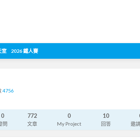
天室
2026 鐵人賽
數
4756
0
772
0
10
發問
文章
My Project
回答
邀