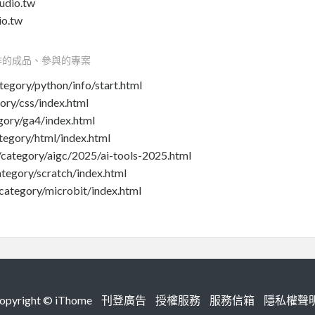
dio.tw
o.tw
作的成品、參與的專案
gory/python/info/start.html
ry/css/index.html
ory/ga4/index.html
gory/html/index.html
tegory/aigc/2025/ai-tools-2025.html
egory/scratch/index.html
ategory/microbit/index.html
right ©
iThome
刊登廣告
授權服務
服務信箱
隱私權聲