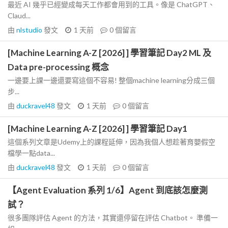
最近 AI 幾乎已經變成每天工作都會用到的工具。像是 ChatGPT、
Claud...
由
nlstudio
發文
1 天前
0
個留言
[Machine Learning A-Z [2026] ] 學習筆記 Day2 ML 及
Data pre-processing 概念
一邊要上課一邊還要寫這個不容易! 整個machine learning分成三個
步...
由
duckravel48
發文
1 天前
0
個留言
[Machine Learning A-Z [2026] ] 學習筆記 Day1
這個系列文章是Udemy上的課程延伸，因為我個人想趁著育嬰假空
檔學一點data...
由
duckravel48
發文
1 天前
0
個留言
【Agent Evaluation 系列 1/6】Agent 到底該怎麼測
試？
很多團隊評估 Agent 的方法，其實還停留在評估 Chatbot。 準備一