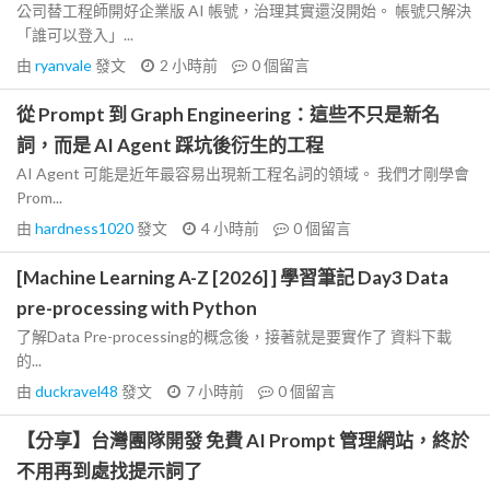
公司替工程師開好企業版 AI 帳號，治理其實還沒開始。 帳號只解決
「誰可以登入」...
由
ryanvale
發文
2 小時前
0
個留言
從 Prompt 到 Graph Engineering：這些不只是新名
詞，而是 AI Agent 踩坑後衍生的工程
AI Agent 可能是近年最容易出現新工程名詞的領域。 我們才剛學會
Prom...
由
hardness1020
發文
4 小時前
0
個留言
[Machine Learning A-Z [2026] ] 學習筆記 Day3 Data
pre-processing with Python
了解Data Pre-processing的概念後，接著就是要實作了 資料下載
的...
由
duckravel48
發文
7 小時前
0
個留言
【分享】台灣團隊開發 免費 AI Prompt 管理網站，終於
不用再到處找提示詞了