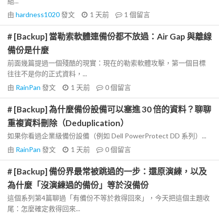
組...
由
hardness1020
發文
1 天前
1
個留言
# [Backup] 當勒索軟體連備份都不放過：Air Gap 與離線
備份是什麼
前面幾篇提過一個殘酷的現實：現在的勒索軟體攻擊，第一個目標
往往不是你的正式資料，...
由
RainPan
發文
1 天前
0
個留言
# [Backup] 為什麼備份設備可以塞進 30 倍的資料？聊聊
重複資料刪除（Deduplication）
如果你看過企業級備份設備（例如 Dell PowerProtect DD 系列）...
由
RainPan
發文
1 天前
0
個留言
# [Backup] 備份界最常被跳過的一步：還原演練，以及
為什麼「沒演練過的備份」等於沒備份
這個系列第4篇聊過「有備份不等於救得回來」，今天把這個主題收
尾：怎麼確定救得回來...