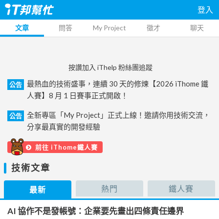
登入
文章
問答
My Project
徵才
聊天
按讚加入 iThelp 粉絲團追蹤
最熱血的技術盛事，連續 30 天的修煉【2026 iThome 鐵
公告
人賽】8 月 1 日賽事正式開啟！
全新專區「My Project」正式上線！邀請你用技術交流，
公告
分享最真實的開發經驗
前往 iThome鐵人賽
技術文章
熱門
鐵人賽
最新
AI 協作不是發帳號：企業要先畫出四條責任邊界