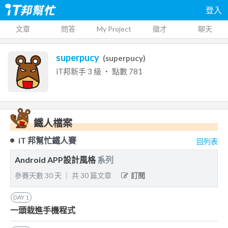
登入
文章
問答
My Project
徵才
聊天
superpucy
(
superpucy
)
iT邦新手
3
級 ‧ 點數
781
鐵人檔案
iT 邦幫忙鐵人賽
回列表
Android APP設計風格
系列
參賽天數
30
天
｜
共
30
篇文章
訂閱
DAY
1
一頭栽進手機程式