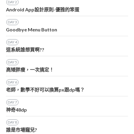
DAY
2
Android App設計原則-優雅的笨蛋
DAY
3
Goodbye Menu Button
DAY
4
這系統誰想買啊??
DAY
5
高矮胖瘦，一次搞定！
DAY
6
老師，數學不好可以換算px跟dp嗎？
DAY
7
神奇48dp
DAY
8
誰是市場寵兒?