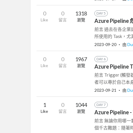
0
0
1318
DAY 5
Like
留言
瀏覽
Azure Pipel
前言 過去在各企業講授
所使用的 Task，尤其是從 
2023-09-20
‧ 由
Du
0
0
1967
DAY 6
Like
留言
瀏覽
Azure Pipeli
前言 Trigger (觸
者可以專於自己本身
2023-09-21
‧ 由
Du
1
0
1044
DAY 7
Like
留言
瀏覽
Azure Pipel
前言 無論你用哪一套 
個千古難題：隨著時間用