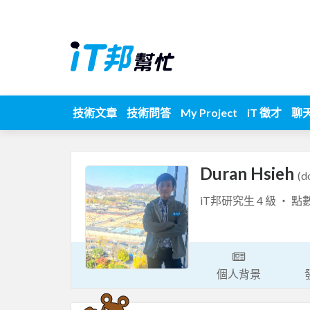
技術文章
技術問答
My Project
iT 徵才
聊
Duran Hsieh
(d
iT邦研究生 4 級 ‧ 點
個人背景