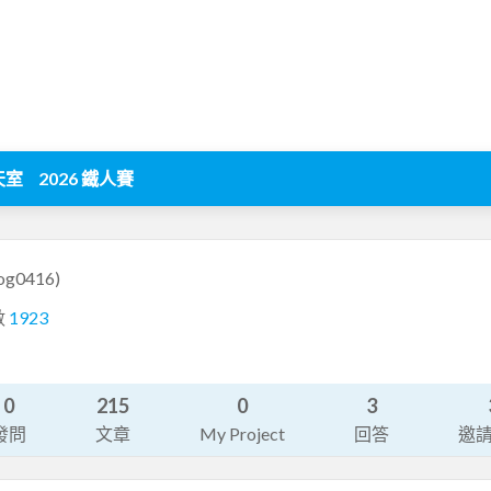
天室
2026 鐵人賽
og0416)
數
1923
0
215
0
3
發問
文章
My Project
回答
邀