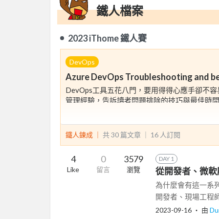
鐵人檔案
2023 iThome 鐵人賽
DevOps
Azure DevOps Troubleshooting and be
DevOps工具五花八門，要用得得心應手卻不
管理經驗，告訴讀者問題排除的技巧與最佳時
如果你也是 Azure DevOps 使用者，那你一
鐵人鍊成 ｜
共 30 篇文章 ｜
16
人訂閱
4
0
3579
DAY 1
Like
留言
瀏覽
從開發者、微軟顧
為什麼會有這一系列
開發者、現場工程師
2023-09-16
‧ 由
Du