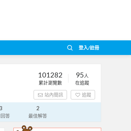
登入/註冊
101282
95
人
累計瀏覽數
在追蹤
站內簡訊
追蹤
3
2
請回答
最佳解答