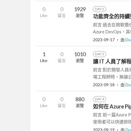
0
0
1929
DAY 2
Like
留言
瀏覽
功能齊全的持續整合 (
前言 過去在微軟
Azure DevOps，
2023-09-17
‧ 由
Du
1
0
1010
DAY 3
Like
留言
瀏覽
讓 IT 人員了解程
前言 對於開發人員來說
場工程師時，無論公
2023-09-18
‧ 由
Du
0
0
880
DAY 4
Like
留言
瀏覽
如何在 Azure Pip
前言 前一篇Azur
使用者可以快速排除
2023-09-19
‧ 由
Du