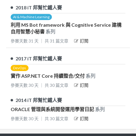
2018
iT 邦幫忙鐵人賽
AI & Machine Learning
利用 MS Bot framework 與 Cognitive Service 建構
自用智慧小秘書
系列
參賽天數
31
天
｜
共
31
篇文章
訂閱
2017
iT 邦幫忙鐵人賽
DevOps
實作 ASP.NET Core 持續整合/交付
系列
參賽天數
30
天
｜
共
30
篇文章
訂閱
2014
iT 邦幫忙鐵人賽
ORACLE 管理與系統開發運用學習日記
系列
參賽天數
30
天
｜
共
30
篇文章
訂閱