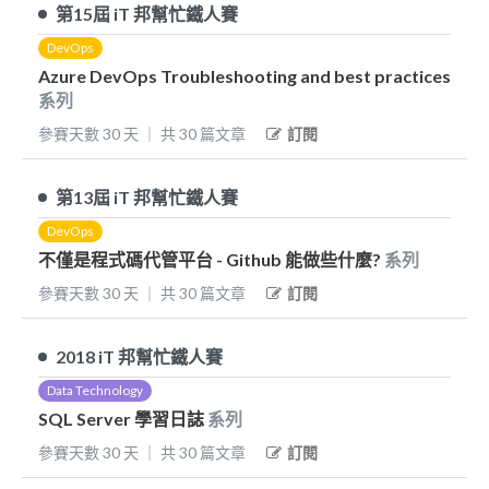
第15屆
iT 邦幫忙鐵人賽
DevOps
Azure DevOps Troubleshooting and best practices
系列
參賽天數
30
天
｜
共
30
篇文章
訂閱
第13屆
iT 邦幫忙鐵人賽
DevOps
不僅是程式碼代管平台 - Github 能做些什麼?
系列
參賽天數
30
天
｜
共
30
篇文章
訂閱
2018
iT 邦幫忙鐵人賽
Data Technology
SQL Server 學習日誌
系列
參賽天數
30
天
｜
共
30
篇文章
訂閱