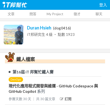
登入
文章
問答
My Project
徵才
聊天
Duran Hsieh
(
dog0416
)
iT邦研究生
4
級 ‧ 點數
1923
鐵人檔案
第16屆
iT 邦幫忙鐵人賽
DevOps
現代化應用程式開發與維運 - GitHub Codespace 與
GitHub Copilot
系列
參賽天數
30
天
｜
共
30
篇文章
訂閱