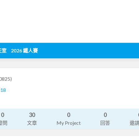
天室
2026 鐵人賽
0825)
418
0
30
0
0
發問
文章
My Project
回答
邀