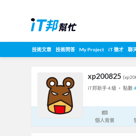
技術文章
技術問答
My Project
iT 徵才
聊
xp200825
(xp20
iT邦新手 4 級 ‧ 點數
個人背景