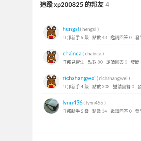
追蹤 xp200825 的邦友
4
hengsl
(
hengsl
)
iT邦新手 5 級
點數
43
邀請回答
0
發
chainca
(
chainca
)
iT邦見習生
點數
80
邀請回答
0
發問
richshangwei
(
richshangwei
)
iT邦新手 4 級
點數
308
邀請回答
0
lynn456
(
lynn456
)
iT邦新手 5 級
點數
34
邀請回答
0
發