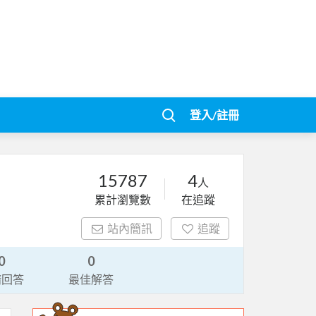
登入/註冊
15787
4
人
累計瀏覽數
在追蹤
站內簡訊
追蹤
0
0
請回答
最佳解答