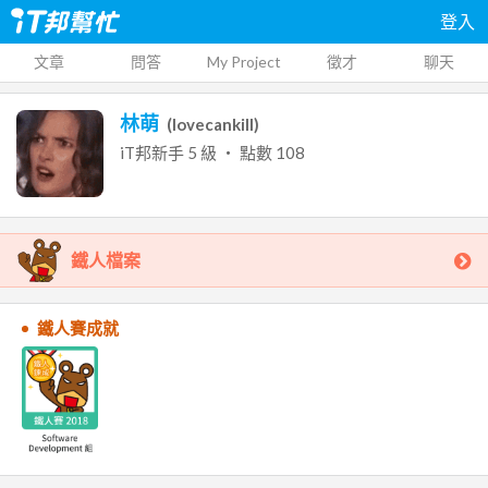
登入
文章
問答
My Project
徵才
聊天
林萌
(
lovecankill
)
iT邦新手
5
級 ‧ 點數
108
鐵人檔案
鐵人賽成就