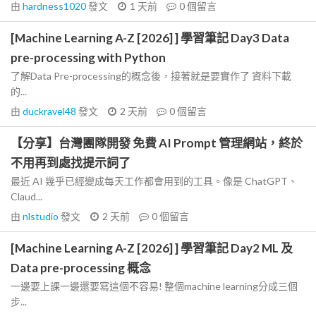
由
hardness1020
發文
1 天前
0
個留言
[Machine Learning A-Z [2026] ] 學習筆記 Day3 Data
pre-processing with Python
了解Data Pre-processing的概念後，接著就是要實作了 資料下載
的...
由
duckravel48
發文
2 天前
0
個留言
【分享】台灣團隊開發 免費 AI Prompt 管理網站，終於
不用再到處找提示詞了
最近 AI 幾乎已經變成每天工作都會用到的工具。像是 ChatGPT、
Claud...
由
nlstudio
發文
2 天前
0
個留言
[Machine Learning A-Z [2026] ] 學習筆記 Day2 ML 及
Data pre-processing 概念
一邊要上課一邊還要寫這個不容易! 整個machine learning分成三個
步...