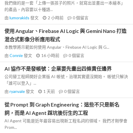
我們做的是一套「上傳一張孩子的照片，就寫出並畫出一本繪本」
的產品，內容要以十種語...
由
lumorakids
發文
2 小時前
0
個留言
使用 Angular、Firebase AI Logic 與 Gemini Nano 打造
混合式影像分析應用程式
本教學將示範如何使用 Angular、Firebase AI Logic 與 G...
由
Connie
發文
16 小時前
0
個留言
AI 協作不是發帳號：企業要先畫出四條責任邊界
公司替工程師開好企業版 AI 帳號，治理其實還沒開始。 帳號只解決
「誰可以登入」...
由
ryanvale
發文
1 天前
0
個留言
從 Prompt 到 Graph Engineering：這些不只是新名
詞，而是 AI Agent 踩坑後衍生的工程
AI Agent 可能是近年最容易出現新工程名詞的領域。 我們才剛學會
Prom...