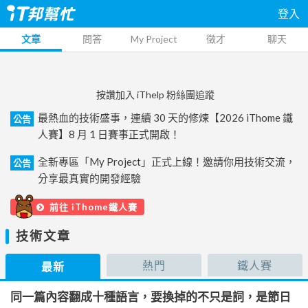
登入
文章
問答
My Project
徵才
聊天
按讚加入 iThelp 粉絲團追蹤
最熱血的技術盛事，連續 30 天的修煉【2026 iThome 鐵
公告
人賽】8 月 1 日賽事正式開啟！
全新專區「My Project」正式上線！邀請你用技術交流，
公告
分享最真實的開發經驗
前往 iThome鐵人賽
技術文章
熱門
鐵人賽
最新
同一篇內容翻成十種語言，要換掉的不只是詞，是節日