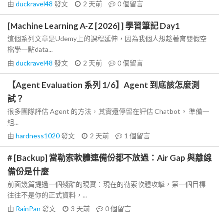
由
duckravel48
發文
2 天前
0
個留言
[Machine Learning A-Z [2026] ] 學習筆記 Day1
這個系列文章是Udemy上的課程延伸，因為我個人想趁著育嬰假空
檔學一點data...
由
duckravel48
發文
2 天前
0
個留言
【Agent Evaluation 系列 1/6】Agent 到底該怎麼測
試？
很多團隊評估 Agent 的方法，其實還停留在評估 Chatbot。 準備一
組...
由
hardness1020
發文
2 天前
1
個留言
# [Backup] 當勒索軟體連備份都不放過：Air Gap 與離線
備份是什麼
前面幾篇提過一個殘酷的現實：現在的勒索軟體攻擊，第一個目標
往往不是你的正式資料，...
由
RainPan
發文
3 天前
0
個留言