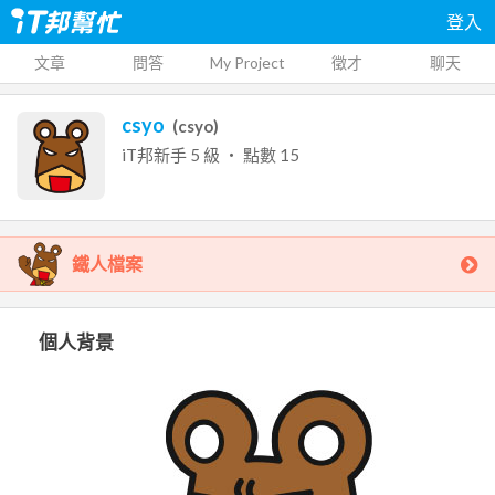
登入
文章
問答
My Project
徵才
聊天
csyo
(
csyo
)
iT邦新手
5
級 ‧ 點數
15
鐵人檔案
個人背景