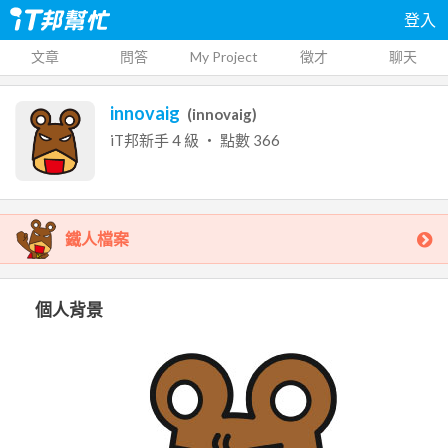
登入
文章
問答
My Project
徵才
聊天
innovaig
(
innovaig
)
iT邦新手
4
級 ‧ 點數
366
鐵人檔案
個人背景