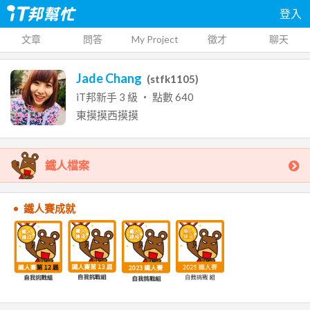
登入
文章
問答
My Project
徵才
聊天
Jade Chang
(
stfk1105
)
iT邦新手
3
級 ‧ 點數
640
東摸摸西摸摸
鐵人檔案
鐵人賽成就