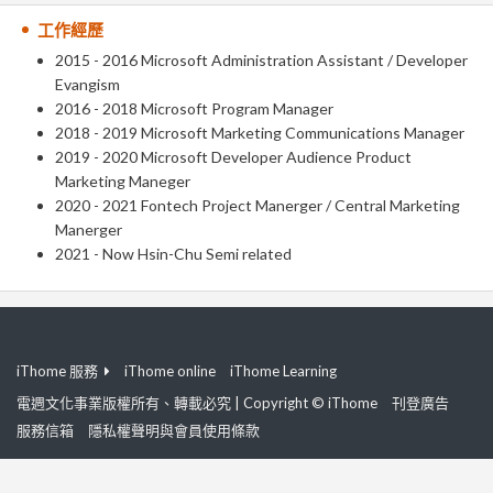
工作經歷
2015 - 2016 Microsoft Administration Assistant / Developer
Evangism
2016 - 2018 Microsoft Program Manager
2018 - 2019 Microsoft Marketing Communications Manager
2019 - 2020 Microsoft Developer Audience Product
Marketing Maneger
2020 - 2021 Fontech Project Manerger / Central Marketing
Manerger
2021 - Now Hsin-Chu Semi related
iThome 服務
iThome online
iThome Learning
電週文化事業版權所有、轉載必究 | Copyright © iThome
刊登廣告
服務信箱
隱私權聲明與會員使用條款