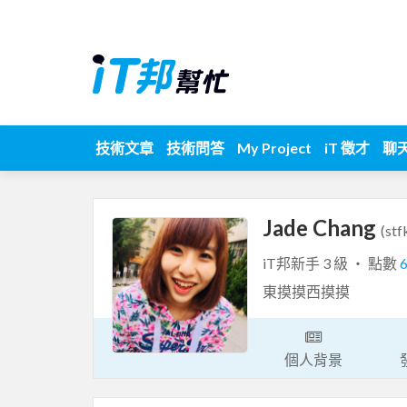
技術文章
技術問答
My Project
iT 徵才
聊
Jade Chang
(st
iT邦新手 3 級 ‧ 點數
東摸摸西摸摸
個人背景