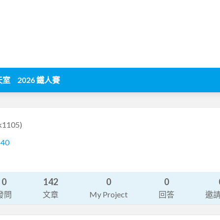
天室
2026 鐵人賽
fk1105)
640
0
142
0
0
發問
文章
My Project
回答
邀