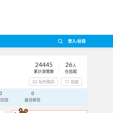
登入/註冊
24445
26
人
累計瀏覽數
在追蹤
站內簡訊
追蹤
0
0
請回答
最佳解答