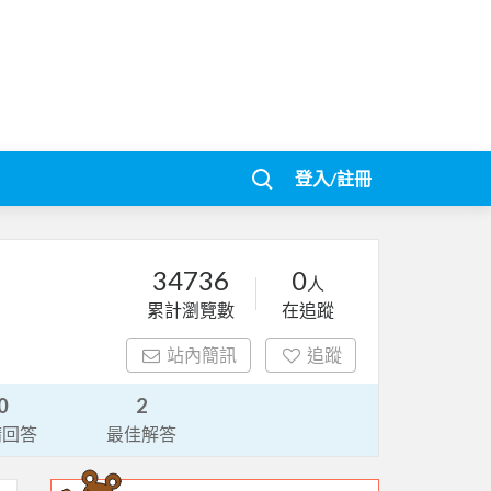
登入/註冊
34736
0
人
累計瀏覽數
在追蹤
站內簡訊
追蹤
0
2
請回答
最佳解答