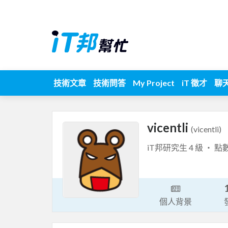
技術文章
技術問答
My Project
iT 徵才
聊
vicentli
(vicentli)
iT邦研究生 4 級 ‧ 點
個人背景