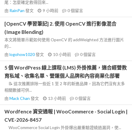
尾：怎麼確定救得回來...
由
RainPan
發文
9 小時前
0
個留言
[OpenCV 學習筆記] 2. 使用 OpenCV 進行影像混合
(Image Blending)
本文將簡單示範如何使用 OpenCV 的 addWeighted 方法進行圖片
的...
由
logohow1020
發文
10 小時前
0
個留言
5 個 WordPress 線上課程 (LMS) 外掛推薦，適合經營教
育私域、收集名單、營運個人品牌和內容商業化部署
📝 這次推薦排除一些近 1 至 2 年的新進品牌，因為它們沒有太多
相關數據可供...
由
Mack Chan
發文
13 小時前
0
個留言
Wordfence 資安通報 | WooCommerce - Social Login |
CVE-2026-8457
WooCommerce Social Login 外掛爆出嚴重驗證繞過漏洞，使...