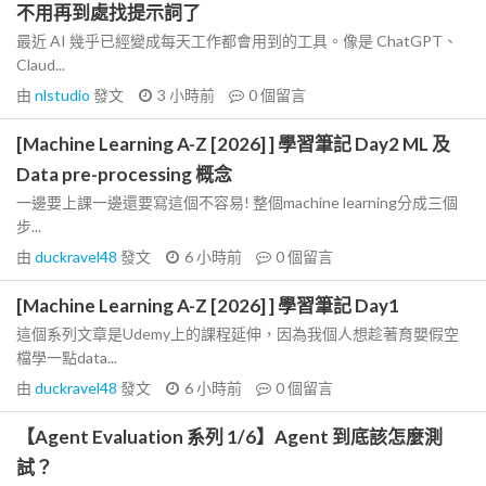
不用再到處找提示詞了
最近 AI 幾乎已經變成每天工作都會用到的工具。像是 ChatGPT、
Claud...
由
nlstudio
發文
3 小時前
0
個留言
[Machine Learning A-Z [2026] ] 學習筆記 Day2 ML 及
Data pre-processing 概念
一邊要上課一邊還要寫這個不容易! 整個machine learning分成三個
步...
由
duckravel48
發文
6 小時前
0
個留言
[Machine Learning A-Z [2026] ] 學習筆記 Day1
這個系列文章是Udemy上的課程延伸，因為我個人想趁著育嬰假空
檔學一點data...
由
duckravel48
發文
6 小時前
0
個留言
【Agent Evaluation 系列 1/6】Agent 到底該怎麼測
試？