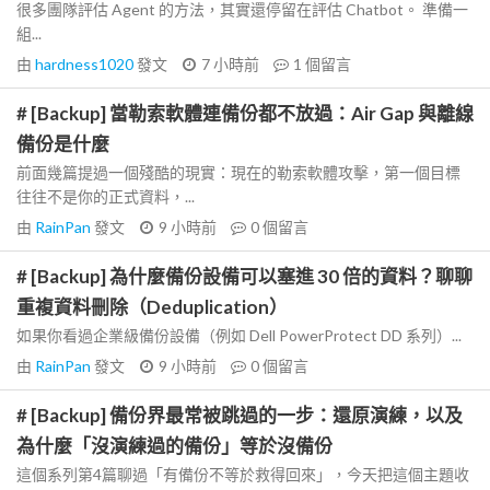
很多團隊評估 Agent 的方法，其實還停留在評估 Chatbot。 準備一
組...
由
hardness1020
發文
7 小時前
1
個留言
# [Backup] 當勒索軟體連備份都不放過：Air Gap 與離線
備份是什麼
前面幾篇提過一個殘酷的現實：現在的勒索軟體攻擊，第一個目標
往往不是你的正式資料，...
由
RainPan
發文
9 小時前
0
個留言
# [Backup] 為什麼備份設備可以塞進 30 倍的資料？聊聊
重複資料刪除（Deduplication）
如果你看過企業級備份設備（例如 Dell PowerProtect DD 系列）...
由
RainPan
發文
9 小時前
0
個留言
# [Backup] 備份界最常被跳過的一步：還原演練，以及
為什麼「沒演練過的備份」等於沒備份
這個系列第4篇聊過「有備份不等於救得回來」，今天把這個主題收