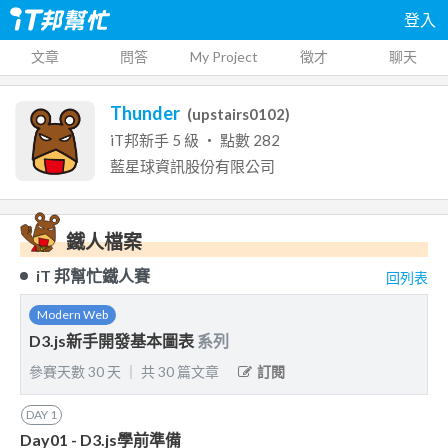
登入
文章
問答
My Project
徵才
聊天
Thunder
(
upstairs0102
)
iT邦新手
5
級 ‧ 點數
282
藍星球資訊股份有限公司
鐵人檔案
iT 邦幫忙鐵人賽
回列表
Modern Web
D3.js新手開發基本圖表
系列
參賽天數
30
天
｜
共
30
篇文章
訂閱
DAY
1
Day01 - D3.js學前準備