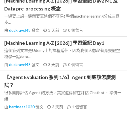
[Machine Learning A-Z [2026] ] 學習筆記 Day2 ML 及
Data pre-processing 概念
一邊要上課一邊還要寫這個不容易! 整個machine learning分成三個
步...
由
duckravel48
發文
3 天前
0
個留言
[Machine Learning A-Z [2026] ] 學習筆記 Day1
這個系列文章是Udemy上的課程延伸，因為我個人想趁著育嬰假空
檔學一點data...
由
duckravel48
發文
3 天前
0
個留言
【Agent Evaluation 系列 1/6】Agent 到底該怎麼測
試？
很多團隊評估 Agent 的方法，其實還停留在評估 Chatbot。 準備一
組...
由
hardness1020
發文
3 天前
1
個留言