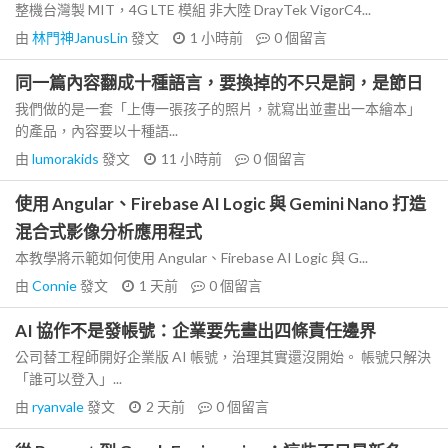
整機台灣製 MIT，4G LTE 模組 非大陸 DrayTek VigorC4...
由
林門神JanusLin
發文
1 小時前
0
個留言
同一篇內容翻成十種語言，要換掉的不只是詞，是節日
我們做的是一套「上傳一張孩子的照片，就寫出並畫出一本繪本」
的產品，內容要以十種語...
由
lumorakids
發文
11 小時前
0
個留言
使用 Angular、Firebase AI Logic 與 Gemini Nano 打造
混合式影像分析應用程式
本教學將示範如何使用 Angular、Firebase AI Logic 與 G...
由
Connie
發文
1 天前
0
個留言
AI 協作不是發帳號：企業要先畫出四條責任邊界
公司替工程師開好企業版 AI 帳號，治理其實還沒開始。 帳號只解決
「誰可以登入」...
由
ryanvale
發文
2 天前
0
個留言