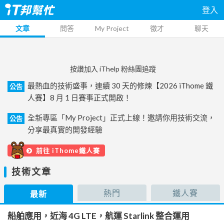
登入
文章
問答
My Project
徵才
聊天
按讚加入 iThelp 粉絲團追蹤
最熱血的技術盛事，連續 30 天的修煉【2026 iThome 鐵
公告
人賽】8 月 1 日賽事正式開啟！
全新專區「My Project」正式上線！邀請你用技術交流，
公告
分享最真實的開發經驗
前往 iThome鐵人賽
技術文章
熱門
鐵人賽
最新
船舶應用，近海 4G LTE，航運 Starlink 整合運用