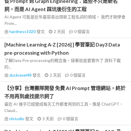
從 Prompt 到 Graph Engineering：這些不只是新名
詞，而是 AI Agent 踩坑後衍生的工程
AI Agent 可能是近年最容易出現新工程名詞的領域。 我們才剛學會
Prom...
由
hardness1020
發文
2 天前
0
個留言
[Machine Learning A-Z [2026] ] 學習筆記 Day3 Data
pre-processing with Python
了解Data Pre-processing的概念後，接著就是要實作了 資料下載
的...
由
duckravel48
發文
2 天前
0
個留言
【分享】台灣團隊開發 免費 AI Prompt 管理網站，終於
不用再到處找提示詞了
最近 AI 幾乎已經變成每天工作都會用到的工具。像是 ChatGPT、
Claud...
由
nlstudio
發文
3 天前
0
個留言