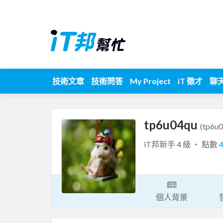
技術文章
技術問答
My Project
iT 徵才
聊
tp6u04qu
(tp6u
iT邦新手 4 級 ‧ 點數
個人背景