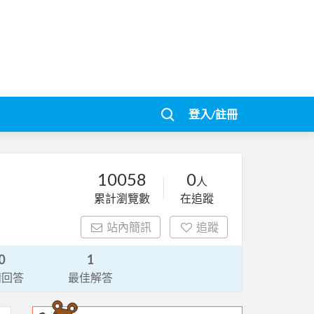
登入/註冊
10058
0
人
累計瀏覽數
在追蹤
站內簡訊
追蹤
0
1
請回答
最佳解答