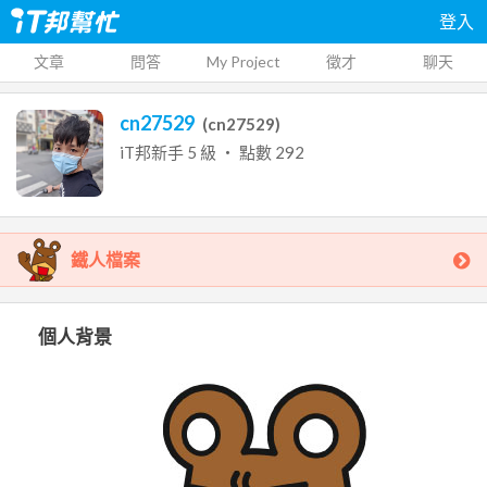
登入
文章
問答
My Project
徵才
聊天
cn27529
(
cn27529
)
iT邦新手
5
級 ‧ 點數
292
鐵人檔案
個人背景