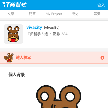
登入
文章
問答
My Project
徵才
聊天
vivacity
(
vivacity
)
iT邦新手
5
級 ‧ 點數
234
鐵人檔案
個人背景