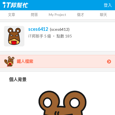
登入
文章
問答
My Project
徵才
聊天
sces6412
(
sces6412
)
iT邦新手
5
級 ‧ 點數
185
鐵人檔案
個人背景