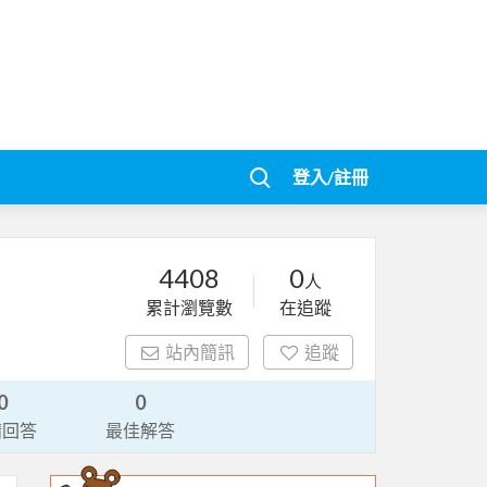
登入/註冊
4408
0
人
累計瀏覽數
在追蹤
站內簡訊
追蹤
0
0
請回答
最佳解答