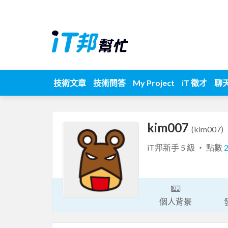
技術文章
技術問答
My Project
iT 徵才
聊
kim007
(kim007)
iT邦新手 5 級 ‧ 點數
個人背景