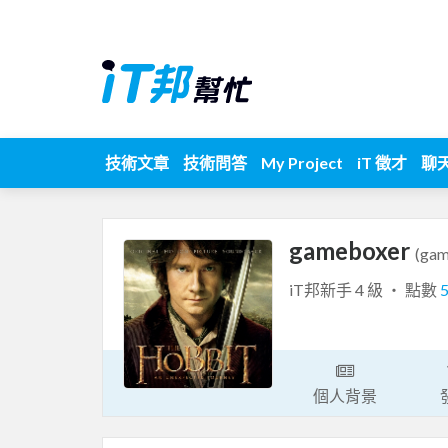
技術文章
技術問答
My Project
iT 徵才
聊
gameboxer
(gam
iT邦新手 4 級 ‧ 點數
個人背景