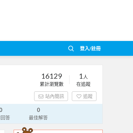
登入/註冊
16129
1
人
累計瀏覽數
在追蹤
站內簡訊
追蹤
0
0
請回答
最佳解答