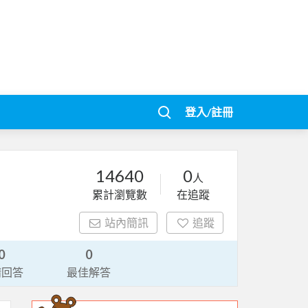
登入/註冊
14640
0
人
累計瀏覽數
在追蹤
站內簡訊
追蹤
0
0
請回答
最佳解答