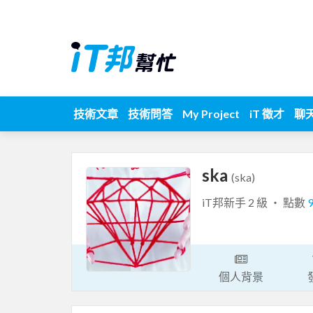
技術文章
技術問答
My Project
iT 徵才
聊
ska
(ska)
iT邦新手 2 級 ‧ 點數
個人背景