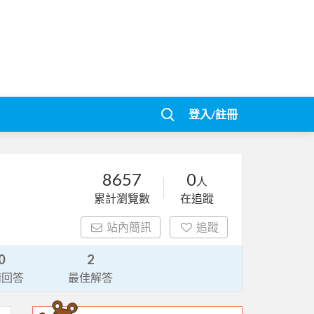
登入/註冊
8657
0
人
累計瀏覽數
在追蹤
站內簡訊
追蹤
0
2
請回答
最佳解答