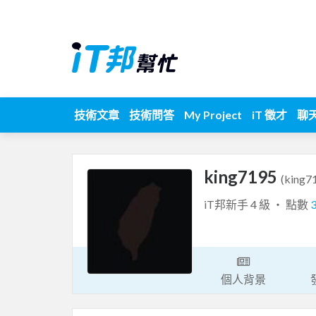
技術文章
技術問答
My Project
iT 徵才
聊
king7195
(king7
iT邦新手 4 級 ‧ 點數
個人背景